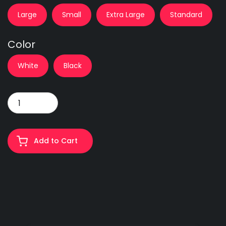
Large
Small
Extra Large
Standard
Color
White
Black