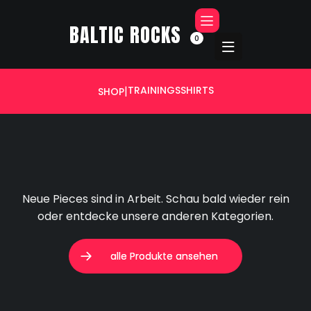
BALTIC ROCKS
0

|
TRAININGSSHIRTS
SHOP
Neue Pieces sind in Arbeit. Schau bald wieder rein
oder entdecke unsere anderen Kategorien.
alle Produkte ansehen
alle Produkte ansehen