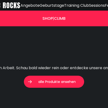
C ROCKS
Angebote
Geburtstage
Training Club
Sessions
F
SHOP
|
CLIMB
in Arbeit. Schau bald wieder rein oder entdecke unsere a
alle Produkte ansehen
alle Produkte ansehen