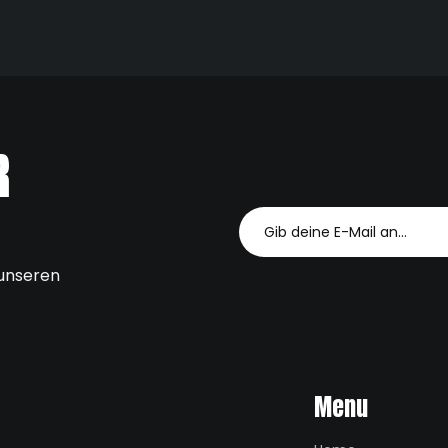
R
 unseren
Menu